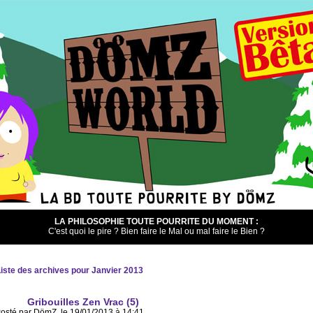
LA PHILOSOPHIE TOUTE POURRITE DU MOMENT :
C'est quoi le pire ? Bien faire le Mal ou mal faire le Bien ?
iste des archives pour Janvier 2013
Gribouilles Zen Vrac (5)
osté par DömZ, le 19/01/2013 à 14:41